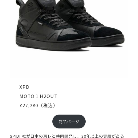
み
で
分
か
れ
る
の
が"履
き
XPD
心
MOTO 1 H2OUT
地"や"履
¥27,280（税込）
か
れ
商品ページ
る
SPIDI 社が日本の東レと共同開発し、30年以上の実績がある