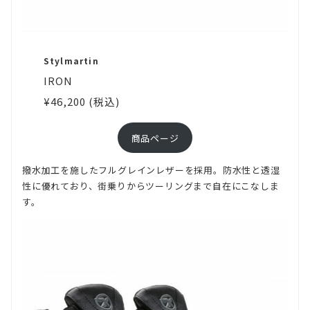
だ
け
た
Stylmartin
か
IRON
と
¥46,200 (税込)
思
商品ページ
い
ま
撥水加工を施したフルグレインレザーを採用。防水性と透湿
す。
性に優れており、街乗りからツーリングまで自在にこなしま
す。
そ
れ
で
も
好