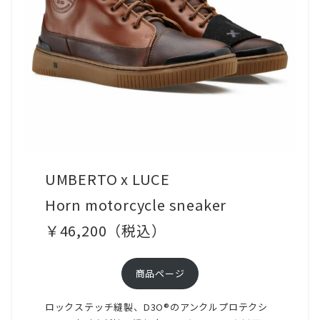
と
あ
る
程
度
の
サ
イ
UMBERTO x LUCE
ズ
Horn motorcycle sneaker
ま
￥46,200（税込）
で
ご
商品ページ
自
身
ロックステッチ縫製、D3O®のアンクルプロテクシ