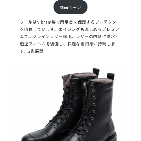
は
商品ページ
そ
ソールはVibram製で両足首を保護するプロテクター
れ
を内蔵しています。エイジングも楽しめるプレミア
を
ムフルグレインレザー採用。レザーの内側に防水・
踏
透湿フィルムを装備し、快適な着用感が持続しま
す。2色展開
ま
え
て
サ
イ
ズ
ア
ッ
プ