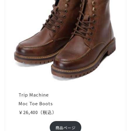
対
応
が
出
来
る
ケ
ー
ス
も
Trip Machine
あ
Moc Toe Boots
り
￥26,400（税込）
ま
す。
商品ページ