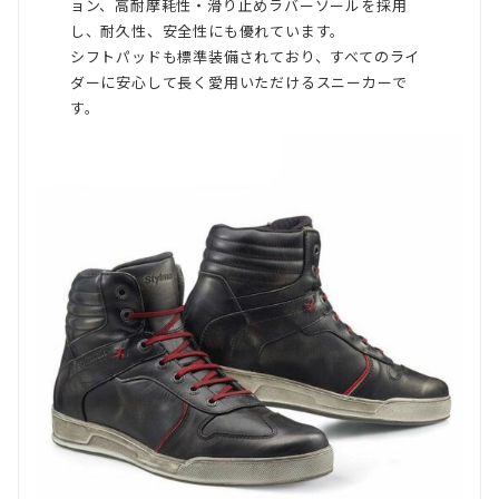
ョン、高耐摩耗性・滑り止めラバーソールを採用
で
し、耐久性、安全性にも優れています。
選
シフトパッドも標準装備されており、すべてのライ
択
ダーに安心して長く愛用いただけるスニーカーで
す。
で
き
る
こ
と
が
ご
想
像
い
た