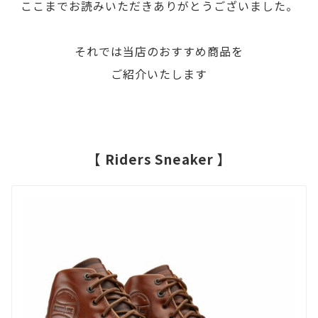
ここまでお読みいただきありがとうございました。
ズ
の
それでは当店のおすすめ商品を
場
ご紹介いたします
合
に
も、
ま
【 Riders Sneaker 】
ず
「足
長」
が
分
か
る