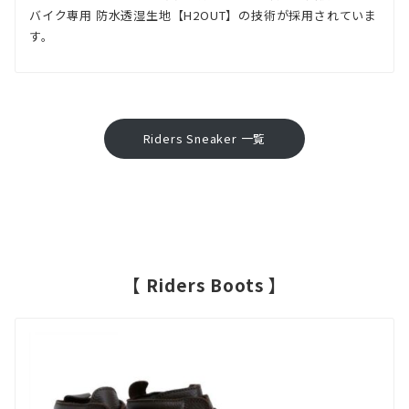
方
バイク専用 防水透湿生地【H2OUT】の技術が採用されていま
す。
の
丁
度
良
Riders Sneaker 一覧
い
感
覚"で
す。
把
【 Riders Boots 】
握
さ
れ
て