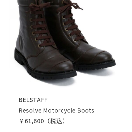
い
る
足
形
（幅
広/
甲
高
な
ど）
に
BELSTAFF
関
Resolve Motorcycle Boots
し
￥61,600（税込）
て