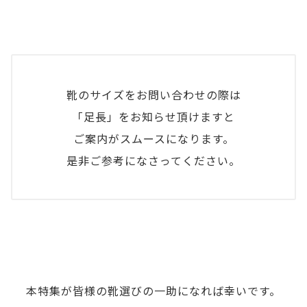
以
上
の
よ
靴のサイズをお問い合わせの際は
う
「足長」をお知らせ頂けますと
に、
ご案内がスムースになります。
ど
是非ご参考になさってください。
の
よ
う
な
シ
ュ
本特集が皆様の靴選びの一助になれば幸いです。
ー