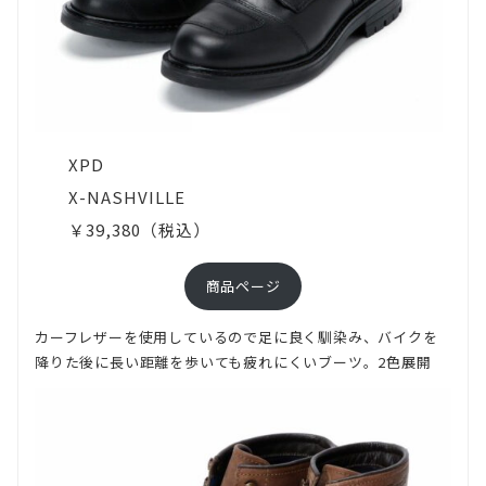
す
る
こ
と
や、
XPD
選
X-NASHVILLE
ぶ
￥39,380（税込）
モ
デ
商品ページ
ル
カーフレザーを使用しているので足に良く馴染み、バイクを
を
降りた後に長い距離を歩いても疲れにくいブーツ。2色展開
変
え
て