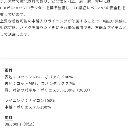
テル素材で強化されており、安全性を向上。肩、肘、背中には
D3O®︎Ghostプロテクターを標準装備し、CE認証レベルAAAの安全性を
有しています。
上質な着脱可能の中綿入りライニングが付属することで、幅広い気候に
対応可能。バイクを降りたときにそれ単体着用でき、万能なアイテムと
して活躍します。
素材
表地：コットン60%、ポリアミド40%
裏地：コット98%、スパンデックス2%
肩、肘部のパネル：ポリエステル100%（300D）
ライニング：ナイロン100%
中綿：ポリエステル100%
素材
88,000円（税込）