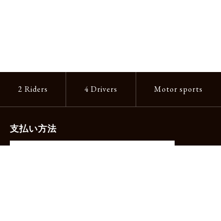
2 Riders
4 Drivers
Motor sports
支払い方法
-クレジットカード（主要ブランド各種）
-PayPay -楽天ペイ -Amazon Pay
-代金引換（手数料660円）※宅配便限定