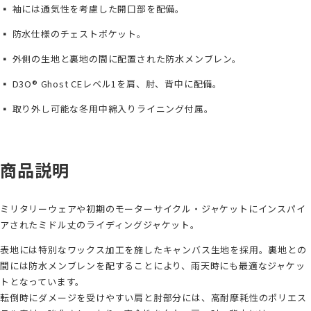
▪ 袖には通気性を考慮した開口部を配備。
▪ 防水仕様のチェストポケット。
▪ 外側の生地と裏地の間に配置された防水メンブレン。
▪ D3O®︎ Ghost CEレベル1を肩、肘、背中に配備。
▪ 取り外し可能な冬用中綿入りライニング付属。
商品説明
ミリタリーウェアや初期のモーターサイクル・ジャケットにインスパイ
アされたミドル丈のライディングジャケット。
表地には特別なワックス加工を施したキャンバス生地を採用。裏地との
間には防水メンブレンを配することにより、雨天時にも最適なジャケッ
トとなっています。
転倒時にダメージを受けやすい肩と肘部分には、高耐摩耗性のポリエス